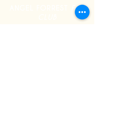
ANGEL FORREST
FAN
CLUB
S'INSCRIRE
RELATIONS DE PRESSE
Denis Columbus
info@angelforrest.ca
MANAGEMENT / BOOKING
Denis Columbus
info@angelforrest.ca
BOOKING (QUÉBEC)